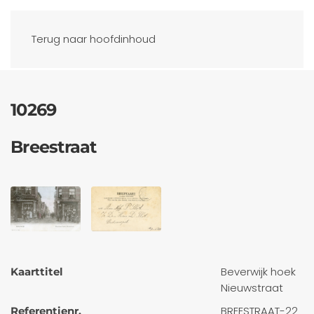
Ansichtkaarten
Terug naar hoofdinhoud
10269
Breestraat
Beverwijk hoek
Kaarttitel
Nieuwstraat
BREESTRAAT-22
Referentienr.